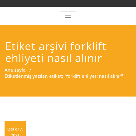
MENÜYÜ DEĞIŞTIR
Etiket arşivi forklift
ehliyeti nasıl alınır
Ana sayfa
/
Etiketlenmiş yazılar, etiket: "forklift ehliyeti nasıl alınır"
Ocak 17,
2021