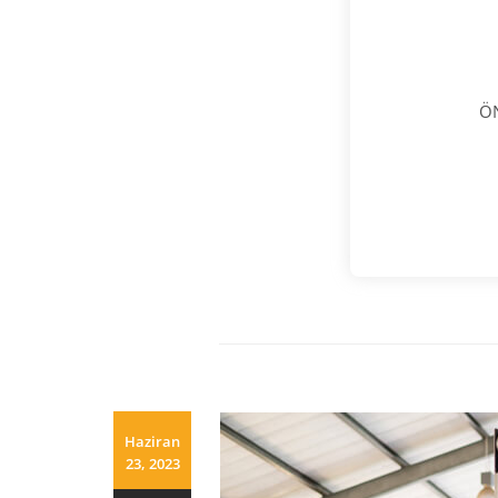
ÖN
Haziran
23, 2023