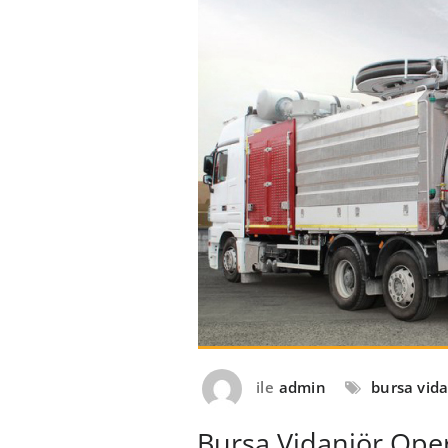
ile
admin
bursa vida
Bursa Vidanjör Opera