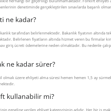
sinlikle herhangi bir geçerliliği bulunmamaktadır. Forklift ehliye
enlerinin denetiminde gerçekleştirilen sınavlarda başarılı olma
eti ne kadar?
bakanlık tarafından belirlenmektedir. Bakanlık fiyatının altında 
tadır. Belirlenen fiyatların altında hizmet veren bu firmalar ki
ınav giriş ücreti ödemelerine neden olmaktadır. Bu nedenle çalış
mak ne kadar sürer?
ahil olmak üzere ehliyeti alma süresi hemen hemen 1,5 ay sürm
mektedir.
ift kullanabilir mi?
inin geneline verilen ehliyet kategorisinin adıdır. Her bir iş mak