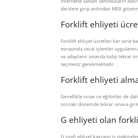
İnternette satılan sertifikaların ke
derslere girip ardından MEB gözetm
Forklift ehliyeti ücr
Forklift ehliyet ücretleri her sene 
esnasında cezai işlemler uygulanmak
ve adayların sınavda kalıp tekrar s
seçmeniz gerekmektedir.
Forklift ehliyeti al
Genellikle sınav ve eğitimler de d
sonraki dönemde tekrar sınava gir
G ehliyeti olan forkl
G sınıfı ehliyet kavramı iş makineler