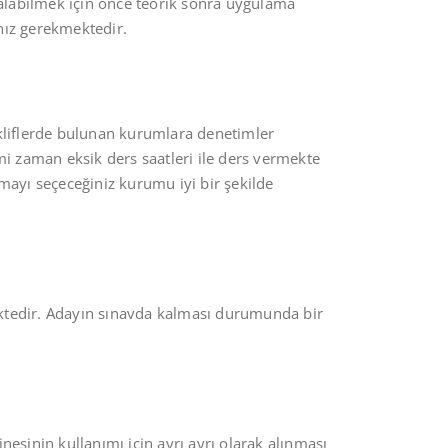
ti alabilmek için önce teorik sonra uygulama
nız gerekmektedir.
tekliflerde bulunan kurumlara denetimler
mi zaman eksik ders saatleri ile ders vermekte
mayı seçeceğiniz kurumu iyi bir şekilde
ektedir. Adayın sınavda kalması durumunda bir
inesinin kullanımı için ayrı ayrı olarak alınması